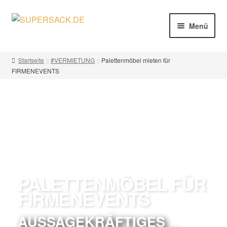
Menü
#SHOP
Startseite
#VERMIETUNG
Palettenmöbel mieten für
#VERMIETUNG
FIRMENEVENTS
#MESSEBAU
#NACHHALTIGKEIT
INFO
PALETTENMÖBEL FÜR
FIRMENEVENTS
AUSSAGEKRÄFTIGES